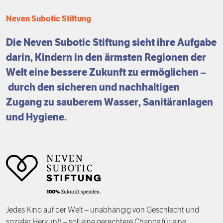
Förderpreis
Finanzierung
Zustiften und Spenden
Neven Subotic Stiftung
Rückblick auf Stiftungstage
Freiwillige
Die Neven Subotic Stiftung sieht ihre Aufgabe
darin, Kindern in den ärmsten Regionen der
Welt eine bessere Zukunft zu ermöglichen –
durch den sicheren und nachhaltigen
Zugang zu sauberem Wasser, Sanitäranlagen
und Hygiene.
Jedes Kind auf der Welt – unabhängig von Geschlecht und
sozialer Herkunft – soll eine gerechtere Chance für eine