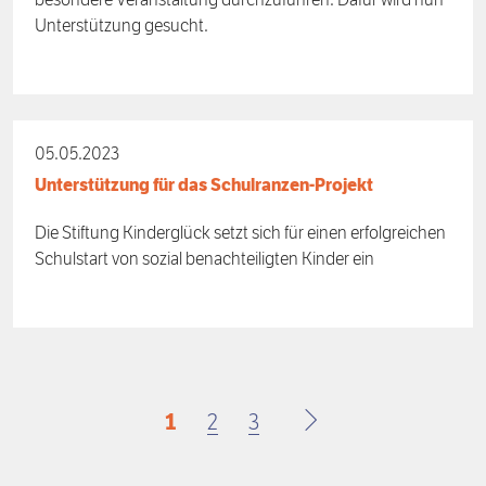
besondere Veranstaltung durchzuführen. Dafür wird nun
Unterstützung gesucht.
05.05.2023
Unterstützung für das Schulranzen-Projekt
Die Stiftung Kinderglück setzt sich für einen erfolgreichen
Schulstart von sozial benachteiligten Kinder ein
Aktuelle
1
Page
2
Page
3
Nächste
Seite
Seite