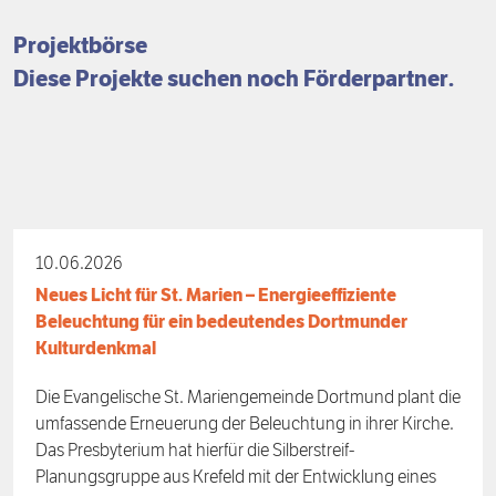
Förderpreis
Finanzierung
Zustiften und Spenden
Projektbörse
Diese Projekte suchen noch Förderpartner.
Rückblick auf Stiftungstage
Freiwillige
10.06.2026
Neues Licht für St. Marien – Energieeffiziente
Beleuchtung für ein bedeutendes Dortmunder
Kulturdenkmal
Die Evangelische St. Mariengemeinde Dortmund plant die
umfassende Erneuerung der Beleuchtung in ihrer Kirche.
Das Presbyterium hat hierfür die Silberstreif-
Planungsgruppe aus Krefeld mit der Entwicklung eines