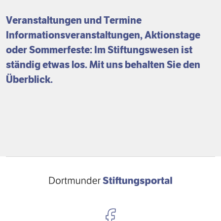
Förderpreis
Finanzierung
Zustiften und Spenden
Veranstaltungen und Termine
Informationsveranstaltungen, Aktionstage
Rückblick auf Stiftungstage
Freiwillige
oder Sommerfeste: Im Stiftungswesen ist
ständig etwas los. Mit uns behalten Sie den
Überblick.