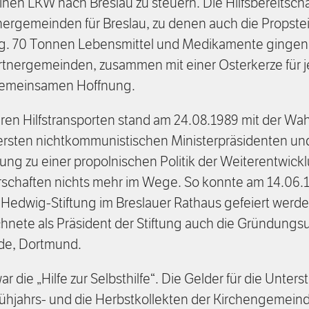
nen LKW nach Breslau zu steuern. Die Hilfsbereitscha
ergemeinden für Breslau, zu denen auch die Propst
sig. 70 Tonnen Lebensmittel und Medikamente ginge
artnergemeinden, zusammen mit einer Osterkerze für
 gemeinsamen Hoffnung.
ren Hilfstransporten stand am 24.08.1989 mit der Wa
rsten nichtkommunistischen Ministerpräsidenten u
ng zu einer propolnischen Politik der Weiterentwick
chaften nichts mehr im Wege. So konnte am 14.06.1
Hedwig-Stiftung im Breslauer Rathaus gefeiert werde
hnete als Präsident der Stiftung auch die Gründungsu
de, Dortmund.
war die „Hilfe zur Selbsthilfe“. Die Gelder für die Unte
rühjahrs- und die Herbstkollekten der Kirchengemeind