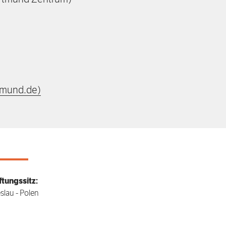
tmund.de)
ftungssitz:
slau - Polen