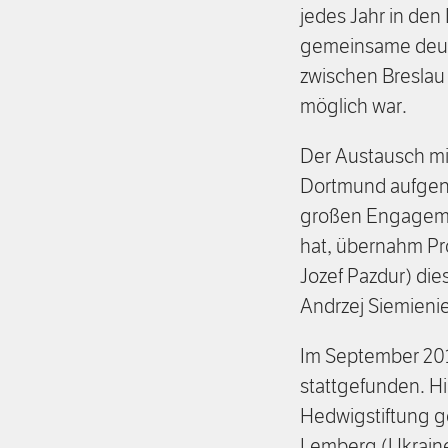
jedes Jahr in de
gemeinsame deuts
zwischen Breslau
möglich war.
Der Austausch mi
Dortmund aufgen
großen Engagemen
hat, übernahm Pro
Jozef Pazdur) die
Andrzej Siemienie
Im September 2015
stattgefunden. Hi
Hedwigstiftung ge
Lemberg (Ukraine