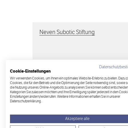
Neven Subotic Stiftung
Datenschutzbes
Cookie-Einstellungen
Wir verwenden Cookies, um Ihnen ein optimales Website-Erlebnis zu bieten. Dazu z
Cookies, die für den Betrieb und die Optimierung der Seite notwendig sind, sowie 
Alle Stiftungen
die Nutzung unseres Online-Angebots zu analysieren.Sie können selbst entscheiden
Kategorien Sie zulassen möchten und Ihre Einwilligung später jederzeit in den Cooki
Einstellungen ändern/widerrufen. Weitere Informationen erhalten Sie in unserer
Datenschutzerklärung.
Akzeptiere alle