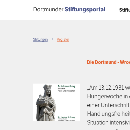
Direkt
Stif
zum
Inhalt
Stiftungen
Register
Breadcrumb
Die Dortmund - Wro
„Am 13.12.1981 wu
Hungerwoche in d
einer Unterschri
Handlungsfreiheit
Situation intensiv