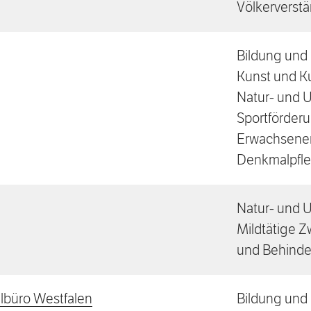
Völkerverst
Bildung und 
Kunst und Ku
Natur- und 
Sportförder
Erwachsenen
Denkmalpfl
Natur- und U
Mildtätige Z
und Behinde
lbüro Westfalen
Bildung und