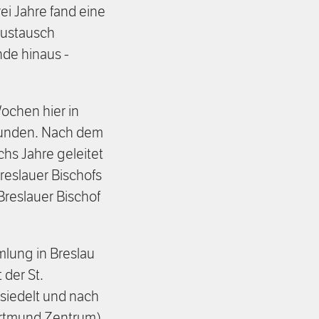
i Jahre fand eine
Austausch
de hinaus -
ochen hier in
funden. Nach dem
hs Jahre geleitet
reslauer Bischofs
Breslauer Bischof
mlung in Breslau
 der St.
esiedelt und nach
ortmund Zentrum)