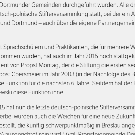
n Dortmunder Gemeinden durchgeführt wurden. Alle dre
ch-polnische Stifterversammlung statt, bei der ein 
 und Dortmund – auch über die eigene Partnergemein
t Sprachschülern und Praktikanten, die für mehrere W
ommen wurden, hat auch im Jahr 2015 noch stattge
t von Propst Montag, der die Stiftung die ersten sec
pst Coersmeier im Jahr 2003 (in der Nachfolge des B
se Funktion für die nächsten 6 Jahre. Seitdem hat der 
wski diese Funktion inne.
 hat nun die letzte deutsch-polnische Stifterversam
erbei wurden auch die Weichen für eine neue Zukunft
stellt, die künftig schwerpunktmäßig in Breslau ang
) ausgerichtet sein wird." (vgl. Propsteigemeinde D