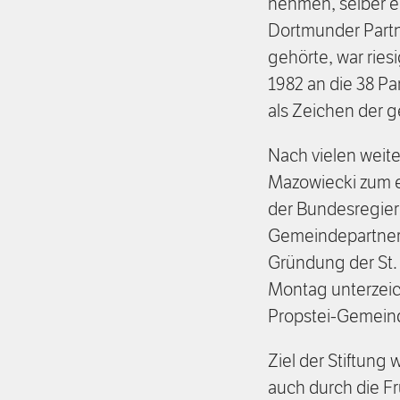
nehmen, selber ei
Dortmunder Partn
gehörte, war rie
1982 an die 38 P
als Zeichen der
Nach vielen weite
Mazowiecki zum e
der Bundesregieru
Gemeindepartners
Gründung der St. 
Montag unterzeic
Propstei-Gemein
Ziel der Stiftung 
auch durch die F