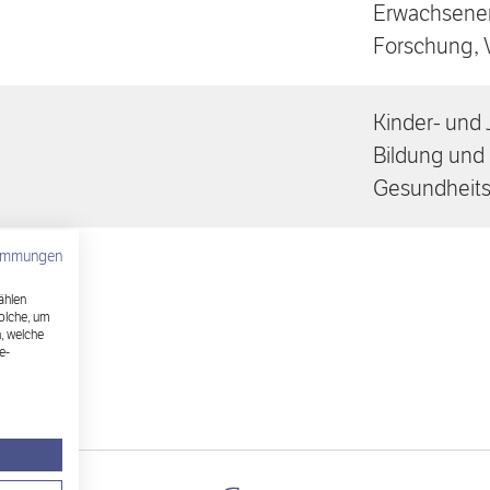
Erwachsenen
Forschung, 
Kinder- und 
Bildung und 
Gesundheit
timmungen
ählen
solche, um
, welche
e-