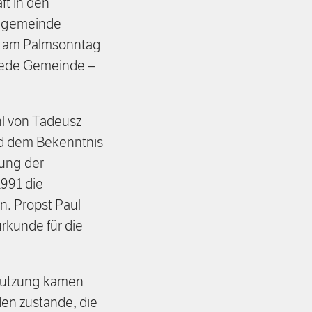
ft in den
eigemeinde
n am Palmsonntag
 jede Gemeinde –
hl von Tadeusz
nd dem Bekenntnis
lung der
991 die
n. Propst Paul
rkunde für die
rstützung kamen
en zustande, die