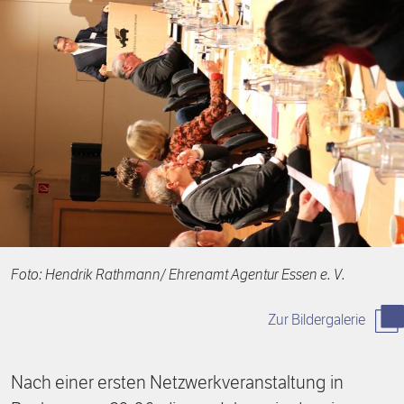
Förderpreis
Finanzierung
Zustiften und Spenden
Rückblick auf Stiftungstage
Freiwillige
Foto: Hendrik Rathmann/ Ehrenamt Agentur Essen e. V.
Zur Bildergalerie
Nach einer ersten Netzwerkveranstaltung in