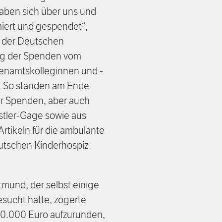
ben sich über uns und
miert und gespendet“,
in der Deutschen
ung der Spenden vom
hrenamtskolleginnen und -
e. So standen am Ende
er Spenden, aber auch
stler-Gage sowie aus
rtikeln für die ambulante
utschen Kinderhospiz
.
tmund, der selbst einige
ucht hatte, zögerte
50.000 Euro aufzurunden,