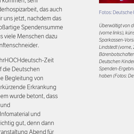
h kommen, sehr
erhospizarbeit, das auch
Fotos: Deutsche 
r uns jetzt, nachdem das
Überwältigt von 
 großartige Spendensumme
(vorne links), kü
s viele Menschen dazu
Sparkassen-Vorsta
anftenschneider.
Lindstedt (vorne, 
Bärenbotschafter
uhrHOCHdeutsch-Zeit
Deutschen Kinder
f die Deutschen
Spenden-Ergebnis 
haben (Fotos: De
te Begleitung von
verkürzende Erkrankung
em wurde betont, dass
 und
Infomaterial und
ichtig gut, denn dann
ranstaltung Abend für