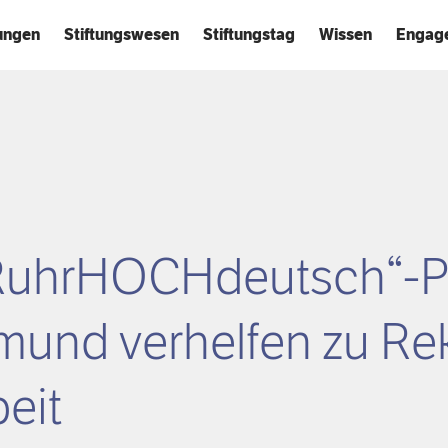
tungen
Stiftungswesen
Stiftungstag
Wissen
Engag
„RuhrHOCHdeutsch“-P
mund verhelfen zu Re
eit