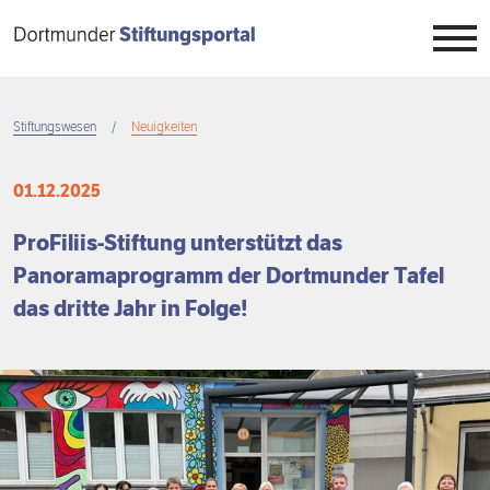
Direkt
zum
Inhalt
Stiftungen
Stiftungswesen
Neuigkeiten
Breadcrumb
Stiftungswesen
Übersicht
01.12.2025
Stiftungstag
Überblick
Übersicht
ProFiliis-Stiftung unterstützt das
Panoramaprogramm der Dortmunder Tafel
Wissen
Register
Auftrag
Übersicht
das dritte Jahr in Folge!
Engagement
Projekte
Neuigkeiten
7. Dortmunder Stiftungstag
Übersicht
Projektbörse
Veranstaltungen
6. Dortmunder Stiftungstag
Stiftungszwecke
Übersicht
Menschen
5. Dortmunder Stiftungstag
Stiftungstypen
Stiften