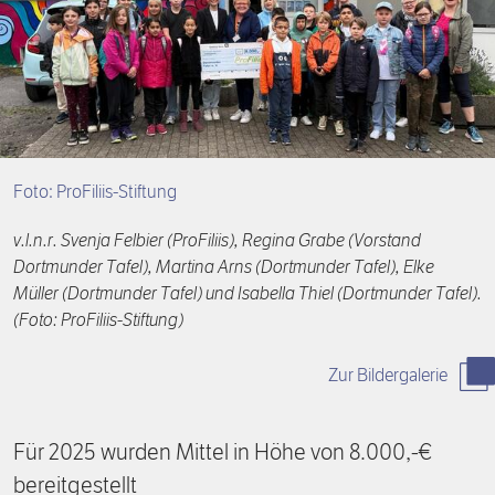
Förderpreis
Finanzierung
Zustiften und Spenden
Rückblick auf Stiftungstage
Freiwillige
Foto: ProFiliis-Stiftung
v.l.n.r. Svenja Felbier (ProFiliis), Regina Grabe (Vorstand
Dortmunder Tafel), Martina Arns (Dortmunder Tafel), Elke
Müller (Dortmunder Tafel) und Isabella Thiel (Dortmunder Tafel).
(Foto: ProFiliis-Stiftung)
Zur Bildergalerie
Für 2025 wurden Mittel in Höhe von 8.000,-€
bereitgestellt