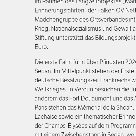
Im Rahmen des Langzeitprojektes „Mah
Erinnerungsfahrten“ der Falken OV Nette
Mädchengruppe des Ortsverbandes inte
Krieg, Nationalsozialismus und Gewalt au
Stiftung unterstützt das Bildungsprojek
Euro.
Die erste Fahrt führt über Pfingsten 20
Sedan. Im Mittelpunkt stehen der Erste
deutsche Besatzungszeit Frankreichs 
Weltkrieges. In Verdun besuchen die J
anderem das Fort Douaumont und das M
Paris stehen das Mémorial de la Shoah, 
Lachaise sowie ein thematischer Erin
der Champs-Élysées auf dem Programm. 
mit einem Zwischenstopp in Sedan, wo d