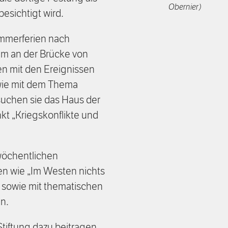
Obernier)
besichtigt wird.
ommerferien nach
m an der Brücke von
n mit den Ereignissen
wie mit dem Thema
uchen sie das Haus der
t „Kriegskonflikte und
wöchentlichen
en wie „Im Westen nichts
sowie mit thematischen
en.
Stiftung dazu beitragen,