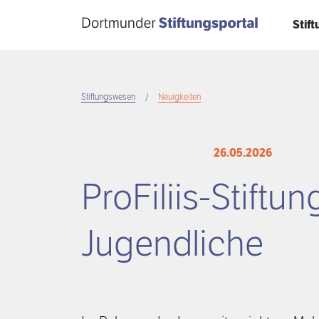
Direkt
Stif
zum
Inhalt
Stiftungswesen
Neuigkeiten
Breadcrumb
26.05.2026
ProFiliis-Stiftu
Jugendliche