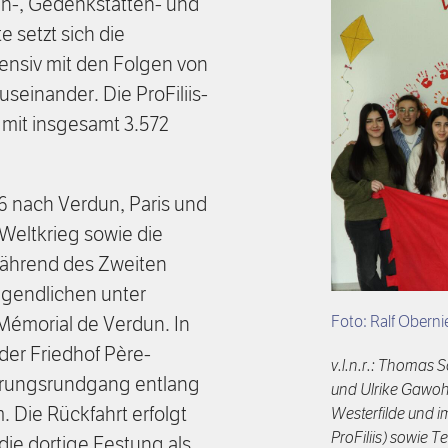
n-, Gedenkstätten- und
 setzt sich die
nsiv mit den Folgen von
seinander. Die ProFiliis-
t mit insgesamt 3.572
26 nach Verdun, Paris und
 Weltkrieg sowie die
während des Zweiten
ugendlichen unter
Foto: Ralf Oberni
émorial de Verdun. In
der Friedhof Père-
v.l.n.r.: Thomas S
nerungsrundgang entlang
und Ulrike Gawohl
Die Rückfahrt erfolgt
Westerfilde und i
ProFiliis) sowie 
ie dortige Festung als