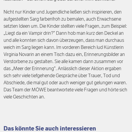
Förderpreis
Finanzierung
Zustiften und Spenden
Nicht nur Kinder und Jugendliche ließen sich inspirieren, den
aufgestellten Sarg farbenfroh zu bemalen, auch Erwachsene
Rückblick auf Stiftungstage
Freiwillige
setzten Ideen um. Die Kinder stellten viele Fragen, zum Beispiel:
„Liegt da ein Vampir drin?“ Dann hob man kurz den Deckel an
und alle konnten sich davon überzeugen, dass man durchaus
weich im Sarg liegen kann. Im vorderen Bereich lud Künstlerin
Virginia Novarin an einem Tisch dazu ein, Erinnerungsbilder an
Verstorbene zu gestalten. Sie alle kamen dann zusammen vor
das „Meer der Erinnerung“. Anlässlich dieser Aktion ergaben
sich sehr viele tiefgehende Gespräche über Trauer, Tod und
Abschiede, die mal gut oder auch weniger gut gelungen waren.
Das Team der MÖWE beantwortete viele Fragen und hörte sich
viele Geschichten an.
Das könnte Sie auch interessieren