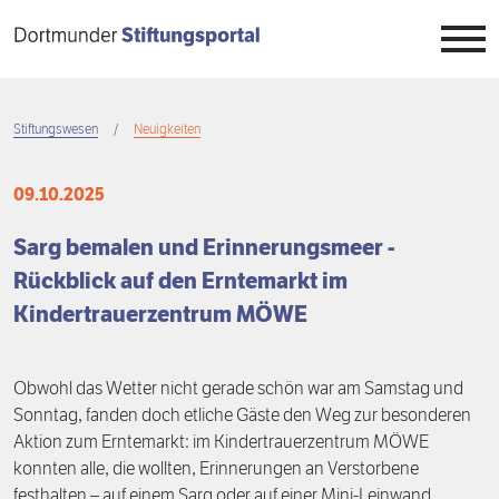
Direkt
zum
Inhalt
Stiftungen
Stiftungswesen
Neuigkeiten
Breadcrumb
Stiftungswesen
Übersicht
09.10.2025
Stiftungstag
Überblick
Übersicht
Sarg bemalen und Erinnerungsmeer -
Rückblick auf den Erntemarkt im
Wissen
Register
Auftrag
Übersicht
Kindertrauerzentrum MÖWE
Engagement
Projekte
Neuigkeiten
7. Dortmunder Stiftungstag
Übersicht
Obwohl das Wetter nicht gerade schön war am Samstag und
Projektbörse
Veranstaltungen
6. Dortmunder Stiftungstag
Stiftungszwecke
Übersicht
Sonntag, fanden doch etliche Gäste den Weg zur besonderen
Aktion zum Erntemarkt: im Kindertrauerzentrum MÖWE
Menschen
5. Dortmunder Stiftungstag
Stiftungstypen
Stiften
konnten alle, die wollten, Erinnerungen an Verstorbene
festhalten – auf einem Sarg oder auf einer Mini-Leinwand.