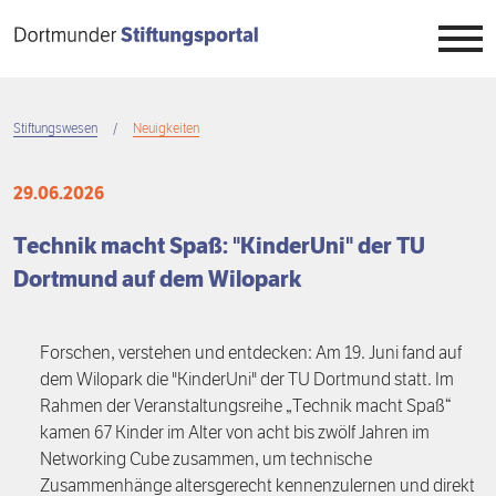
Direkt
zum
Inhalt
Stiftungen
Stiftungswesen
Neuigkeiten
Breadcrumb
Stiftungswesen
Übersicht
29.06.2026
Stiftungstag
Überblick
Übersicht
Technik macht Spaß: "KinderUni" der TU
Dortmund auf dem Wilopark
Wissen
Register
Auftrag
Übersicht
Engagement
Projekte
Neuigkeiten
7. Dortmunder Stiftungstag
Übersicht
Forschen, verstehen und entdecken: Am 19. Juni fand auf
dem Wilopark die "KinderUni" der TU Dortmund statt. Im
Projektbörse
Veranstaltungen
6. Dortmunder Stiftungstag
Stiftungszwecke
Übersicht
Rahmen der Veranstaltungsreihe „Technik macht Spaß“
kamen 67 Kinder im Alter von acht bis zwölf Jahren im
Networking Cube zusammen, um technische
Menschen
5. Dortmunder Stiftungstag
Stiftungstypen
Stiften
Zusammenhänge altersgerecht kennenzulernen und direkt