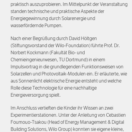
praktisch auszuprobieren. Im Mittelpunkt der Veranstaltung
Förderpreis
Finanzierung
Zustiften und Spenden
standen technische und praktische Aspekte der
Energiegewinnung durch Solarenergie und
Rückblick auf Stiftungstage
Freiwillige
wasserfördernde Pumpen.
Nach einer Begrüßung durch David Höltgen
(Stiftungsvorstand der Wilo-Foundation) führte Prof. Dr.
Norbert Kockmann (Fakultät Bio- und
Chemieingenieurwesen, TU Dortmund) in einem
Impulsvortrag in die grundlegenden Funktionsweisen von
Solarzellen und Photovoltaik-Modulen ein. Er erläuterte, wie
aus Sonnenlicht elektrische Energie entsteht und welche
Rolle diese Technologie für eine nachhaltige
Energieversorgung spielt.
Im Anschluss vertieften die Kinder ihr Wissen an zwei
Experimentierstationen. Unter der Anleitung von Cebastien
Foumouo-Tsakou (Head of Energy Management & Digital
Building Solutions, Wilo Group) konnten sie eigene kleine,