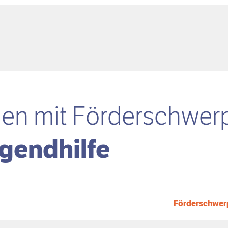
gen mit
Förder­schwer
ugendhilfe
Förderschwer