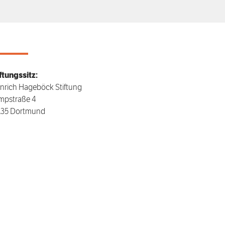
ftungssitz:
nrich Hageböck Stiftung
mpstraße 4
135 Dortmund