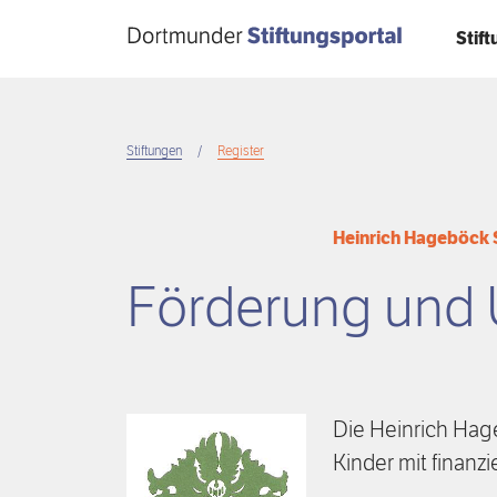
Direkt
Stif
zum
Inhalt
Stiftungen
Register
Breadcrumb
Heinrich Hageböck 
Förderung und 
Die Heinrich Hage
Kinder mit finanz