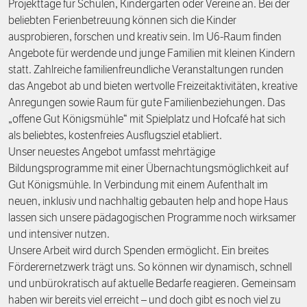
Projekttage für Schulen, Kindergärten oder Vereine an. Bei der
beliebten Ferienbetreuung können sich die Kinder
ausprobieren, forschen und kreativ sein. Im U6-Raum finden
Angebote für werdende und junge Familien mit kleinen Kindern
statt. Zahlreiche familienfreundliche Veranstaltungen runden
das Angebot ab und bieten wertvolle Freizeitaktivitäten, kreative
Anregungen sowie Raum für gute Familienbeziehungen. Das
„offene Gut Königsmühle“ mit Spielplatz und Hofcafé hat sich
als beliebtes, kostenfreies Ausflugsziel etabliert.
Unser neuestes Angebot umfasst mehrtägige
Bildungsprogramme mit einer Übernachtungsmöglichkeit auf
Gut Königsmühle. In Verbindung mit einem Aufenthalt im
neuen, inklusiv und nachhaltig gebauten help and hope Haus
lassen sich unsere pädagogischen Programme noch wirksamer
und intensiver nutzen.
Unsere Arbeit wird durch Spenden ermöglicht. Ein breites
Förderernetzwerk trägt uns. So können wir dynamisch, schnell
und unbürokratisch auf aktuelle Bedarfe reagieren. Gemeinsam
haben wir bereits viel erreicht – und doch gibt es noch viel zu