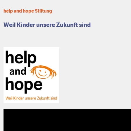
Förderpreis
Finanzierung
Zustiften und Spenden
help and hope Stiftung
Rückblick auf Stiftungstage
Freiwillige
Weil Kinder unsere Zukunft sind