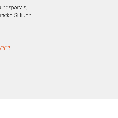
tungsportals,
umcke-Stiftung
ere