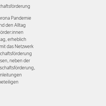
schaftsförderung
 Corona Pandemie
nd den Alltag
Förder:innen
ag, erheblich
amit das Netzwerk
schaftsförderung
esen, neben der
schaftsförderung,
Anleitungen
beteiligen