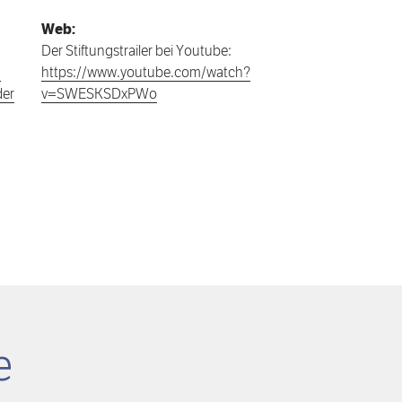
Web:
Der Stiftungstrailer bei Youtube:
m
https://www.youtube.com/watch?
der
v=SWESKSDxPWo
e