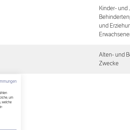
Kinder- und 
Behindertenp
und Erziehu
Erwachsene
Alten- und B
Zwecke
timmungen
ählen
solche, um
, welche
e-