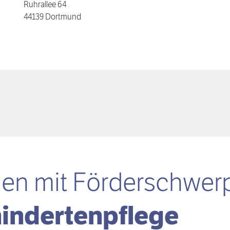
Ruhrallee 64
44139 Dortmund
gen mit
Förder­schwer
hindertenpflege