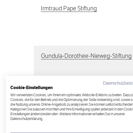
Irmtraud Pape Stiftung
Gundula-Dorothee-Nieweg-Stiftung
Datenschutzbes
Cookie-Einstellungen
Wir verwenden Cookies, um Ihnen ein optimales Website-Erlebnis zu bieten. Dazu z
Cookies, die für den Betrieb und die Optimierung der Seite notwendig sind, sowie 
Alle Stiftungen
die Nutzung unseres Online-Angebots zu analysieren.Sie können selbst entscheiden
Kategorien Sie zulassen möchten und Ihre Einwilligung später jederzeit in den Cooki
Einstellungen ändern/widerrufen. Weitere Informationen erhalten Sie in unserer
Datenschutzerklärung.