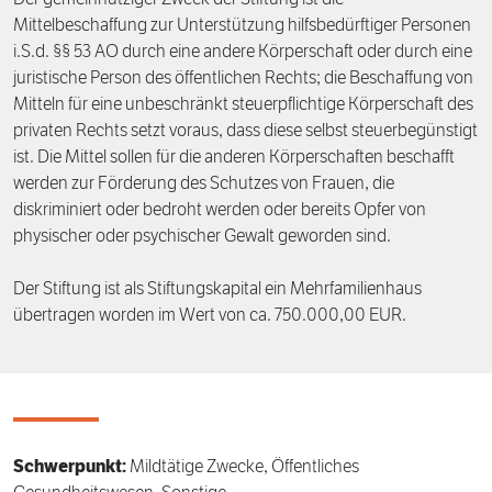
Der gemeinnütziger Zweck der Stiftung ist die
Förderpreis
Finanzierung
Zustiften und Spenden
Mittelbeschaffung zur Unterstützung hilfsbedürftiger Personen
i.S.d. §§ 53 AO durch eine andere Körperschaft oder durch eine
juristische Person des öffentlichen Rechts; die Beschaffung von
Rückblick auf Stiftungstage
Freiwillige
Mitteln für eine unbeschränkt steuerpflichtige Körperschaft des
privaten Rechts setzt voraus, dass diese selbst steuerbegünstigt
ist. Die Mittel sollen für die anderen Körperschaften beschafft
werden zur Förderung des Schutzes von Frauen, die
diskriminiert oder bedroht werden oder bereits Opfer von
physischer oder psychischer Gewalt geworden sind.
Der Stiftung ist als Stiftungskapital ein Mehrfamilienhaus
übertragen worden im Wert von ca. 750.000,00 EUR.
Schwerpunkt:
Mildtätige Zwecke, Öffentliches