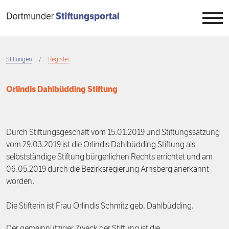
Direkt
zum
Inhalt
Stiftungen
Stiftungen
Register
Breadcrumb
Stiftungswesen
Übersicht
Orlindis Dahlbüdding Stiftung
Stiftungstag
Überblick
Übersicht
Durch Stiftungsgeschäft vom 15.01.2019 und Stiftungssatzung
Wissen
Register
Auftrag
Übersicht
vom 29.03.2019 ist die Orlindis Dahlbüdding Stiftung als
selbstständige Stiftung bürgerlichen Rechts errichtet und am
Engagement
Projekte
Neuigkeiten
7. Dortmunder Stiftungstag
Übersicht
06.05.2019 durch die Bezirksregierung Arnsberg anerkannt
worden.
Projektbörse
Veranstaltungen
6. Dortmunder Stiftungstag
Stiftungszwecke
Übersicht
Die Stifterin ist Frau Orlindis Schmitz geb. Dahlbüdding.
Menschen
5. Dortmunder Stiftungstag
Stiftungstypen
Stiften