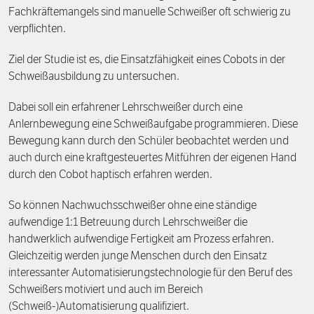
Fachkräftemangels sind manuelle Schweißer oft schwierig zu
Förderpreis
Finanzierung
Zustiften und Spenden
verpflichten.
Rückblick auf Stiftungstage
Freiwillige
Ziel der Studie ist es, die Einsatzfähigkeit eines Cobots in der
Schweißausbildung zu untersuchen.
Dabei soll ein erfahrener Lehrschweißer durch eine
Anlernbewegung eine Schweißaufgabe programmieren. Diese
Bewegung kann durch den Schüler beobachtet werden und
auch durch eine kraftgesteuertes Mitführen der eigenen Hand
durch den Cobot haptisch erfahren werden.
So können Nachwuchsschweißer ohne eine ständige
aufwendige 1:1 Betreuung durch Lehrschweißer die
handwerklich aufwendige Fertigkeit am Prozess erfahren.
Gleichzeitig werden junge Menschen durch den Einsatz
interessanter Automatisierungstechnologie für den Beruf des
Schweißers motiviert und auch im Bereich
(Schweiß-)Automatisierung qualifiziert.