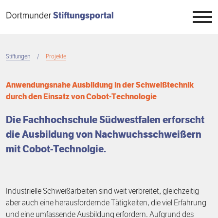
Direkt
zum
Inhalt
Stiftungen
Stiftungen
Projekte
Breadcrumb
Stiftungswesen
Übersicht
Anwendungsnahe Ausbildung in der Schweißtechnik
durch den Einsatz von Cobot-Technologie
Stiftungstag
Überblick
Übersicht
Die Fachhochschule Südwestfalen erforscht
Wissen
Register
Auftrag
Übersicht
die Ausbildung von Nachwuchsschweißern
mit Cobot-Technolgie.
Engagement
Projekte
Neuigkeiten
7. Dortmunder Stiftungstag
Übersicht
Projektbörse
Veranstaltungen
6. Dortmunder Stiftungstag
Stiftungszwecke
Übersicht
Industrielle Schweißarbeiten sind weit verbreitet, gleichzeitig
Menschen
5. Dortmunder Stiftungstag
Stiftungstypen
Stiften
aber auch eine herausfordernde Tätigkeiten, die viel Erfahrung
und eine umfassende Ausbildung erfordern. Aufgrund des