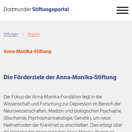
Direkt
zum
Inhalt
Stiftungen
Stiftungen
Register
Breadcrumb
Stiftungswesen
Übersicht
Anna-Monika-Stiftung
Stiftungstag
Überblick
Übersicht
Wissen
Die Förderziele der Anna-Monika-Stiftung
Register
Auftrag
Übersicht
Engagement
Projekte
Neuigkeiten
7. Dortmunder Stiftungstag
Übersicht
Der Fokus der Anna-Monika-Fondation liegt in der
Wissenschaft und Forschung zur Depression im Bereich der
Projektbörse
Veranstaltungen
6. Dortmunder Stiftungstag
Stiftungszwecke
Übersicht
Neurowissenschaften, Medizin und biologischen Psychiatrie
(Biochemie, Psychopharmakologie, Genetik), um neue
Menschen
5. Dortmunder Stiftungstag
Stiftungstypen
Stiften
Heilmethoden der Krankheit zu erschließen. Dies erfolgt über