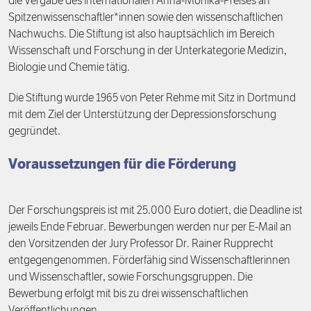
die Vergabe des internationalen Anna-Monika-Preises an
Förderpreis
Finanzierung
Zustiften und Spenden
Spitzenwissenschaftler*innen sowie den wissenschaftlichen
Nachwuchs. Die Stiftung ist also hauptsächlich im Bereich
Rückblick auf Stiftungstage
Freiwillige
Wissenschaft und Forschung in der Unterkategorie Medizin,
Biologie und Chemie tätig.
Die Stiftung wurde 1965 von Peter Rehme mit Sitz in Dortmund
mit dem Ziel der Unterstützung der Depressionsforschung
gegründet.
Voraussetzungen für die Förderung
Der Forschungspreis ist mit 25.000 Euro dotiert, die Deadline ist
jeweils Ende Februar. Bewerbungen werden nur per E-Mail an
den Vorsitzenden der Jury Professor Dr. Rainer Rupprecht
entgegengenommen. Förderfähig sind Wissenschaftlerinnen
und Wissenschaftler, sowie Forschungsgruppen. Die
Bewerbung erfolgt mit bis zu drei wissenschaftlichen