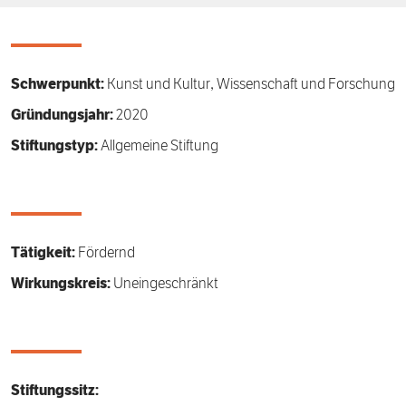
Förderpreis
Finanzierung
Zustiften und Spenden
Rückblick auf Stiftungstage
Freiwillige
Schwerpunkt:
Kunst und Kultur, Wissenschaft und Forschung
Gründungsjahr:
2020
Stiftungstyp:
Allgemeine Stiftung
Tätigkeit:
Fördernd
Wirkungskreis:
Uneingeschränkt
Stiftungssitz: