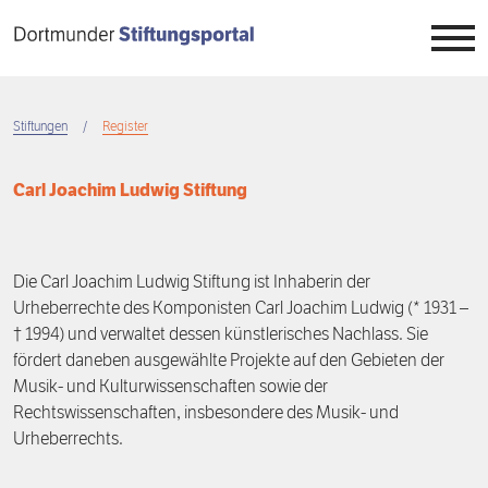
Direkt
zum
Inhalt
Stiftungen
Stiftungen
Register
Breadcrumb
Stiftungswesen
Übersicht
Carl Joachim Ludwig Stiftung
Stiftungstag
Überblick
Übersicht
Die Carl Joachim Ludwig Stiftung ist Inhaberin der
Wissen
Register
Auftrag
Übersicht
Urheberrechte des Komponisten Carl Joachim Ludwig (* 1931 –
† 1994) und verwaltet dessen künstlerisches Nachlass. Sie
Engagement
Projekte
Neuigkeiten
7. Dortmunder Stiftungstag
Übersicht
fördert daneben ausgewählte Projekte auf den Gebieten der
Musik- und Kulturwissenschaften sowie der
Projektbörse
Veranstaltungen
6. Dortmunder Stiftungstag
Stiftungszwecke
Übersicht
Rechtswissenschaften, insbesondere des Musik- und
Urheberrechts.
Menschen
5. Dortmunder Stiftungstag
Stiftungstypen
Stiften