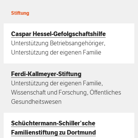
Förderpreis
Finanzierung
Zustiften und Spenden
Stiftung
Rückblick auf Stiftungstage
Freiwillige
Caspar Hessel-Gefolgschaftshilfe
Unterstützung Betriebsangehöriger,
Unterstützung der eigenen Familie
Ferdi-Kallmeyer-Stiftung
Unterstützung der eigenen Familie,
Wissenschaft und Forschung, Öffentliches
Gesundheitswesen
Schüchtermann-Schiller’sche
Familienstiftung zu Dortmund