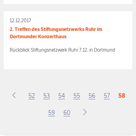
12.12.2017
2. Treffen des Stiftungsnetzwerks Ruhr im
Dortmunder Konzerthaus
Rückblick Stiftungsnetzwerk Ruhr 7.12. in Dortmund
Page
52
Page
53
Page
54
Page
55
Page
56
Page
57
Aktuel
58
Seite
Page
59
Page
60
Nächste
Seite