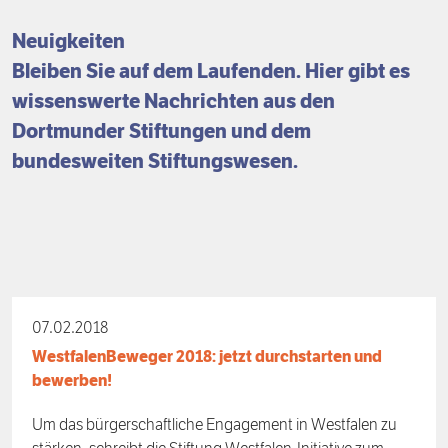
Förderpreis
Finanzierung
Zustiften und Spenden
Neuigkeiten
Bleiben Sie auf dem Laufenden. Hier gibt es
Rückblick auf Stiftungstage
Freiwillige
wissenswerte Nachrichten aus den
Dortmunder Stiftungen und dem
bundesweiten Stiftungswesen.
07.02.2018
WestfalenBeweger 2018: jetzt durchstarten und
bewerben!
Um das bürgerschaftliche Engagement in Westfalen zu